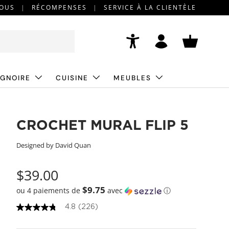
NOUS
RÉCOMPENSES
SERVICE À LA CLIENTÈLE
Accessibility
Se connecter
Panier
IGNOIRE
CUISINE
MEUBLES
CROCHET MURAL FLIP 5
Designed by David Quan
$39.00
$9.75
ou 4 paiements de
avec
ⓘ
4.8
(226)
4
.
8