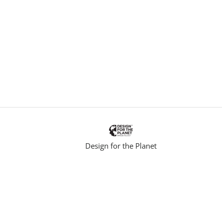
n
k
.
Design for the Planet