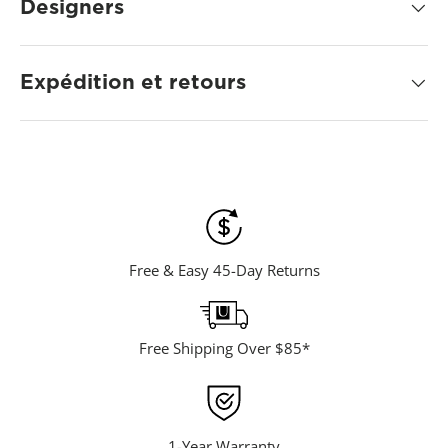
d
Designers
4
2
7
R
Expédition et retours
e
v
i
e
w
s
.
S
a
m
e
p
Free & Easy 45-Day Returns
a
g
e
l
i
Free Shipping Over $85*
n
k
.
1-Year Warranty