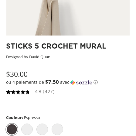
STICKS 5 CROCHET MURAL
Designed by David Quan
$30.00
$7.50
ou 4 paiements de
avec
ⓘ
4.8
(427)
4
.
8
o
u
Couleur:
Espresso
t
o
f
5