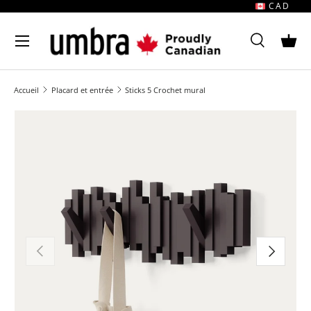
CAD
Passer au contenu
MENU
Rechercher
Pani
Rechercher
Rechercher
Accueil
Placard et entrée
Sticks 5 Crochet mural
L'image 1 est désormais disponible dans la vue Galerie
Précédent
Suivant